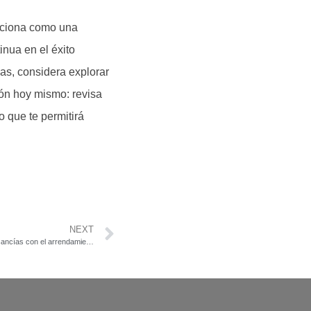
siciona como una
inua en el éxito
as, considera explorar
ón hoy mismo: revisa
 que te permitirá
NEXT
Descubre cómo mejorar el transporte de mercancías con el arrendamiento de cajas eficiente