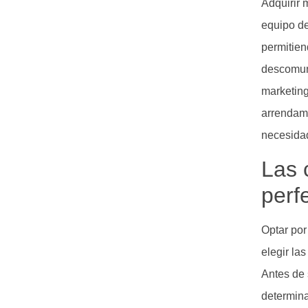
Adquirir 
equipo de
permitien
descomuna
marketing
arrendami
necesidad
Las 
perf
Optar por
elegir la
Antes de 
determina