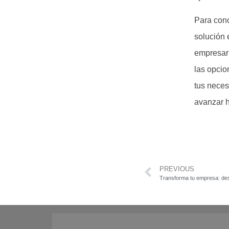
Para conc
solución 
empresari
las opcio
tus neces
avanzar h
PREVIOUS