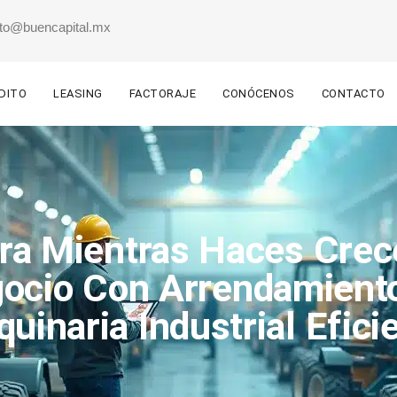
to@buencapital.mx
DITO
LEASING
FACTORAJE
CONÓCENOS
CONTACTO
ra Mientras Haces Crec
ocio Con Arrendamient
uinaria Industrial Efici