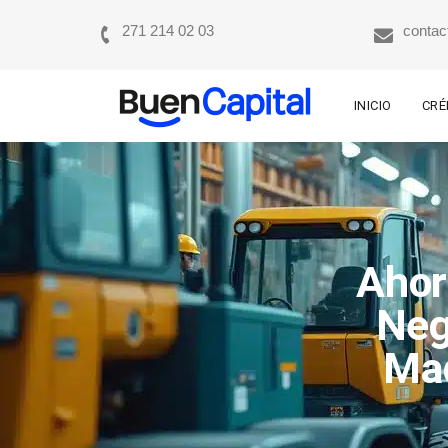
271 214 02 03
contac
INICIO
CRÉ
Ahor
Neg
Maq