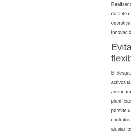
Realizar 
durante e
operativa
innovació
Evit
flex
El desgas
activos t
arrendami
planifica
permite u
contratos
ajustar l