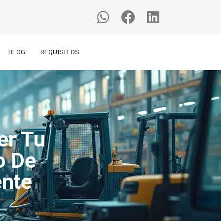
BLOG
REQUISITOS
er Tu
o De
ente