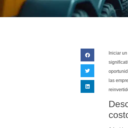
Iniciar u
significa
oportunid
las empre
reinverti
Desc
cost